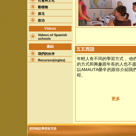
社會與文化
動植物
探戈
政治
Videos
Videos of Spanish
schools
連結
五五西語
我們的伙伴
年輕人有不同的學習方式， 他
Recursos(ingles)
的方式和興趣跟年長的人也不盡
以AMAUTA榮辛的跟你介紹我
程。
更多
來阿根廷學西班牙語