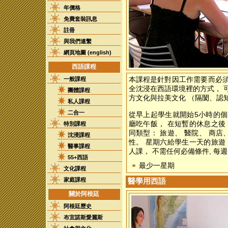
年價格
免費套裝訊息
註冊
與我們連繫
網頁地圖 (english)
西語課程
一般課程
本課程是針對因工作需要而必須
全沈浸在西語環境裡的方式， 
團體課程
方文化與拉美文化 （隔閡、認
私人課程
二合一
從早上起學生就開始5小時的個
廳吃午飯， 在短暫的休息之後
特別課程
同類型： 旅遊、 醫院、 商店
沈浸課程
性。 星期六給學生一天的旅遊
醫事課程
人課， 不需任何必備條件, 每
55+西語
最少一星期
文化課程
家庭課程
醫學用西語
關於阿根廷
阿根廷歷史
布宜諾斯愛麗斯