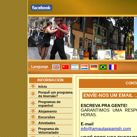
Language
INFORMACION
CONT
Início
Porquê um programa
ENVÍE-NOS UM EMAIL :.
de Imersão?
Programas de
ESCREVA PRA GENTE!
espanhol
GARANTIMOS UMA RESP
Alojamento
HORAS.
Excursões
Atividades
E-mail
info@amautaspanish.com
Programa de
Voluntariado