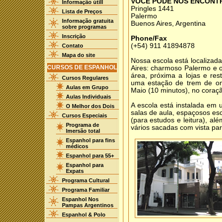
VOCÊ PODE NOS ENCONT
Informação útill
Pringles 1441
Lista de Preços
Palermo
Informação gratuita
Buenos Aires, Argentina
sobre programas
Inscrição
Phone/Fax
(+54) 911 41894878
Contato
Mapa do site
Nossa escola está localizad
CURSOS DE ESPANHOL
Aires: charmoso Palermo e 
área, próxima a lojas e res
Cursos Regulares
uma estação de trem de on
Aulas em Grupo
Maio (10 minutos), no coraçã
Aulas Individuais
A escola está instalada em 
O Melhor dos Dois
salas de aula, espaçosos esc
Cursos Especiais
(para estudos e leitura), a
Programa de
vários sacadas com vista par
Imersão total
Espanhol para fins
médicos
Espanhol para 55+
Espanhol para
Expats
Programa Cultural
Programa Familiar
Espanhol Nos
Pampas Argentinos
Espanhol & Polo