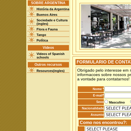
SOBRE ARGENTINA
História da Argentina
Buenos Aires
Sociedade e Cultura
(ingles)
Flora e Fauna
Tango
Política
Videos
Videos of Spanish
schools
FORMULARIO DE CONTAT
Outros recursos
Obrigado pelo interesse em 
Resources(ingles)
informacoes sobre nossos pr
a vontade para contatarnos!
Nome *
E-mail*
Sexo
Masculino
Nacionalidade
Assunto
Como nos encontrou?: