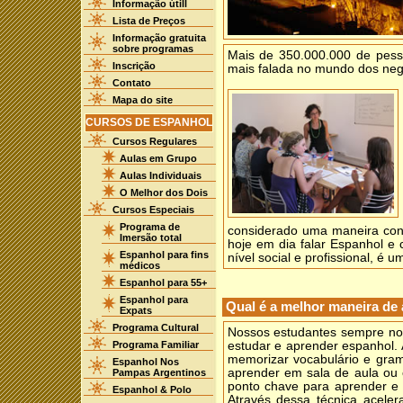
Informação útill
Lista de Preços
Informação gratuita
sobre programas
Mais de 350.000.000 de pess
Inscrição
mais falada no mundo dos neg
Contato
Mapa do site
CURSOS DE ESPANHOL
Cursos Regulares
Aulas em Grupo
Aulas Individuais
O Melhor dos Dois
Cursos Especiais
Programa de
considerado uma maneira conv
Imersão total
hoje em dia falar Espanhol e
Espanhol para fins
nível social e profissional, é 
médicos
Espanhol para 55+
Espanhol para
Qual é a melhor maneira de
Expats
Programa Cultural
Nossos estudantes sempre nos
Programa Familiar
estudar e aprender espanhol.
memorizar vocabulário e gra
Espanhol Nos
aprender em sala de aula ou 
Pampas Argentinos
ponto chave para aprender e 
Espanhol & Polo
Através dessa técnica acele