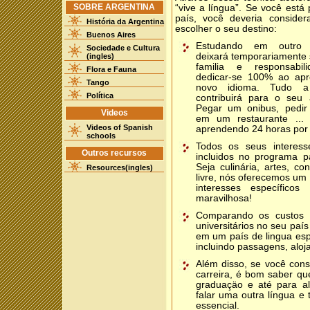
SOBRE ARGENTINA
“vive a língua”. Se você est
país, você deveria conside
História da Argentina
escolher o seu destino:
Buenos Aires
Estudando em outro 
Sociedade e Cultura
deixará temporariamente 
(ingles)
familia e responsabil
Flora e Fauna
dedicar-se 100% ao apr
Tango
novo idioma. Tudo a
Política
contribuirá para o seu 
Pegar um onibus, pedir
Videos
em um restaurante ... 
Videos of Spanish
aprendendo 24 horas por 
schools
Todos os seus interess
Outros recursos
incluidos no programa p
Seja culinária, artes, co
Resources(ingles)
livre, nós oferecemos um 
interesses específico
maravilhosa!
Comparando os custos 
universitários no seu paí
em um país de lingua es
incluindo passagens, aloj
Além disso, se você cons
carreira, é bom saber que
graduaçäo e até para a
falar uma outra língua e 
essencial.