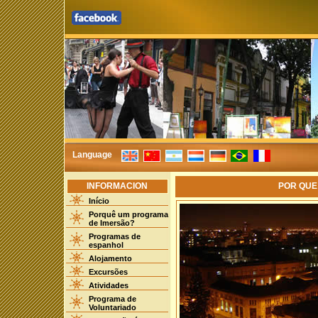
Language
INFORMACION
POR QUE
Início
Porquê um programa
de Imersão?
Programas de
espanhol
Alojamento
Excursões
Atividades
Programa de
Voluntariado