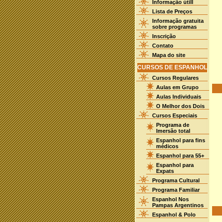
Informação útill
Lista de Preços
Informação gratuita
sobre programas
Inscrição
Contato
Mapa do site
CURSOS DE ESPANHOL
Cursos Regulares
Aulas em Grupo
Aulas Individuais
O Melhor dos Dois
Cursos Especiais
Programa de
Imersão total
Espanhol para fins
médicos
Espanhol para 55+
Espanhol para
Expats
Programa Cultural
Programa Familiar
Espanhol Nos
Pampas Argentinos
Espanhol & Polo