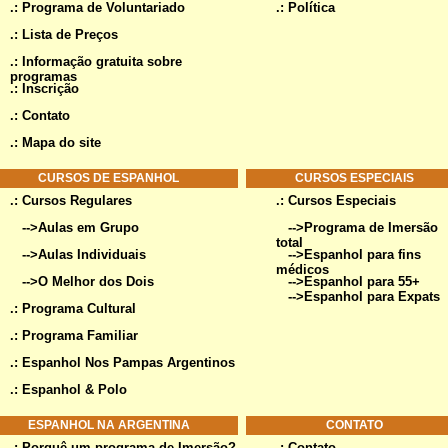
.:
Programa de Voluntariado
.:
Política
.:
Lista de Preços
.:
Informação gratuita sobre
programas
.:
Inscrição
.:
Contato
.:
Mapa do site
CURSOS DE ESPANHOL
CURSOS ESPECIAIS
.:
Cursos Regulares
.: Cursos Especiais
-->
Aulas em Grupo
-->
Programa de Imersão
total
-->
Aulas Individuais
-->
Espanhol para fins
médicos
-->
O Melhor dos Dois
-->
Espanhol para 55+
-->
Espanhol para Expats
.:
Programa Cultural
.:
Programa Familiar
.:
Espanhol Nos Pampas Argentinos
.:
Espanhol & Polo
ESPANHOL NA ARGENTINA
CONTATO
.:
Porquê um programa de Imersão?
.:
Contato