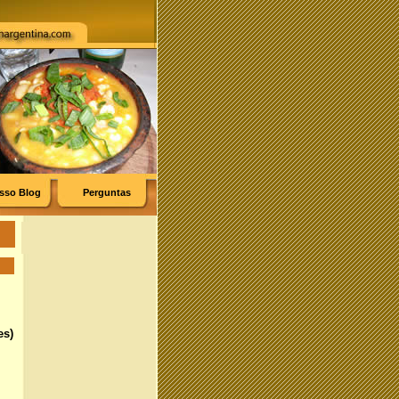
sso Blog
Perguntas
es)