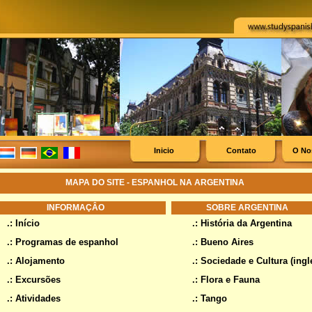
Inicio
Contato
O No
MAPA DO SITE - ESPANHOL NA ARGENTINA
INFORMAÇÂO
SOBRE ARGENTINA
.:
Início
.:
História da Argentina
.:
Programas de espanhol
.: Bueno Aires
.:
Alojamento
.:
Sociedade e Cultura (ingl
.:
Excursões
.:
Flora e Fauna
.:
Atividades
.: Tango