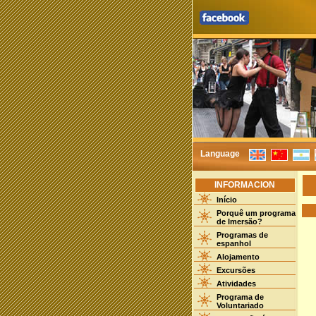
Language
INFORMACION
Início
Porquê um programa
de Imersão?
Programas de
espanhol
Alojamento
Excursões
Atividades
Programa de
Voluntariado