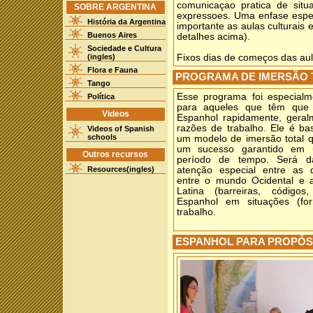
comunicaçao pratica de situ
SOBRE ARGENTINA
expressoes. Uma enfase espe
História da Argentina
importante as aulas culturais 
Buenos Aires
detalhes acima).
Sociedade e Cultura
(ingles)
Fixos dias de começos das aul
Flora e Fauna
PROGRAMA DE IMERSÃO 
Tango
Esse programa foi especialme
Política
para aqueles que têm que 
Videos
Espanhol rapidamente, geral
razões de trabalho. Ele é b
Videos of Spanish
schools
um modelo de imersão total q
um sucesso garantido em 
Outros recursos
período de tempo. Será 
Resources(ingles)
atenção especial entre as d
entre o mundo Ocidental e 
Latina (barreiras, códigos
Espanhol em situações (fo
trabalho.
ESPANHOL PARA PROPÓS