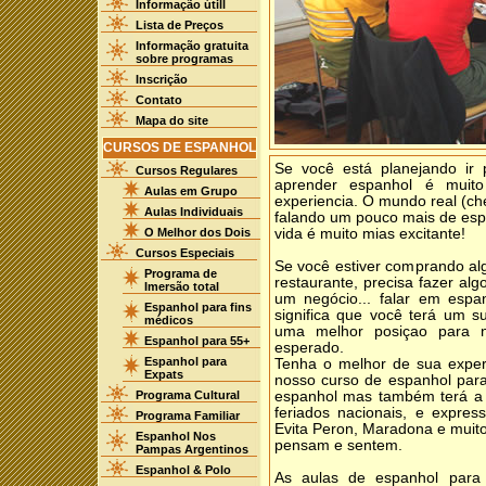
Informação útill
Lista de Preços
Informação gratuita
sobre programas
Inscrição
Contato
Mapa do site
CURSOS DE ESPANHOL
Se você está planejando ir 
Cursos Regulares
aprender espanhol é muit
Aulas em Grupo
experiencia. O mundo real (ch
Aulas Individuais
falando um pouco mais de esp
O Melhor dos Dois
vida é muito mias excitante!
Cursos Especiais
Se você estiver comprando a
Programa de
restaurante, precisa fazer a
Imersão total
um negócio... falar em espa
Espanhol para fins
significa que você terá um s
médicos
uma melhor posiçao para 
Espanhol para 55+
esperado.
Espanhol para
Tenha o melhor de sua exper
Expats
nosso curso de espanhol par
Programa Cultural
espanhol mas também terá a p
feriados nacionais, e expres
Programa Familiar
Evita Peron, Maradona e muit
Espanhol Nos
pensam e sentem.
Pampas Argentinos
Espanhol & Polo
As aulas de espanhol para