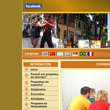
Language
INFORMACION
ESPANHO
Início
Porquê um programa
de Imersão?
Programas de
espanhol
Alojamento
Excursões
Atividades
Programa de
Voluntariado