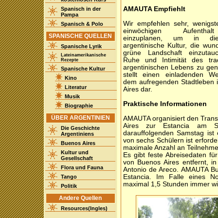
AMAUTA Empfiehlt
Spanisch in der
Pampa
Wir empfehlen sehr, wenigst
Spanisch & Polo
einwöchigen Aufentha
SPANISCHE QUELLEN
einzuplanen, um in die
argentinische Kultur, die wu
Spanische Lyrik
grüne Landschaft einzutau
Lateinamerikanische
Ruhe und Intimität des tradi
Rezepte
argentinischen Lebens zu gen
Spanische Kultur
stellt einen einladenden W
Kino
dem aufregenden Stadtleben 
Literatur
Aires dar.
Musik
Praktische Informationen
Biographie
ÜBER ARGENTINIEN
AMAUTA organisiert den Trans
Aires zur Estancia am S
Die Geschichte
darauffolgenden Samstag ist 
Argentiniens
von sechs Schülern ist erford
Buenos Aires
maximale Anzahl an Teilnehmer
Kultur und
Es gibt feste Abreisedaten f
Gesellschaft
von Buenos Aires entfernt, i
Flora und Fauna
Antonio de Areco. AMAUTA Bue
Estancia. Im Falle eines No
Tango
maximal 1,5 Stunden immer wi
Politik
Andere Quellen
Resources(Ingles)