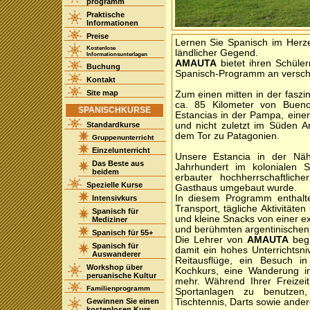
programm
Praktische
Informationen
Preise
Lernen Sie Spanisch im Herze
Kostenlose
ländlicher Gegend.
Informationsunterlagen
AMAUTA
bietet ihren Schüler
Buchung
Spanisch-Programm an versch
Kontakt
Site map
Zum einen mitten in der fasz
ca. 85 Kilometer von Buenos
SPANISCHKURSE
Estancias in der Pampa, einer
Standardkurse
und nicht zuletzt im Süden Ar
dem Tor zu Patagonien.
Gruppenunterricht
Einzelunterricht
Unsere Estancia in der Näh
Das Beste aus
Jahrhundert im kolonialen St
beidem
erbauter hochherrschaftlich
Spezielle Kurse
Gasthaus umgebaut wurde.
In diesem Programm enthalten
Intensivkurs
Transport, tägliche Aktivitäte
Spanisch für
und kleine Snacks von einer e
Mediziner
und berühmten argentinischen
Spanisch für 55+
Die Lehrer von
AMAUTA
begl
Spanisch für
damit ein hohes Unterrichtsni
Auswanderer
Reitausflüge, ein Besuch in
Workshop über
Kochkurs, eine Wanderung i
peruanische Kultur
mehr. Während Ihrer Freizeit
Familienprogramm
Sportanlagen zu benutzen,
Gewinnen Sie einen
Tischtennis, Darts sowie ander
kostenlosen Kurs