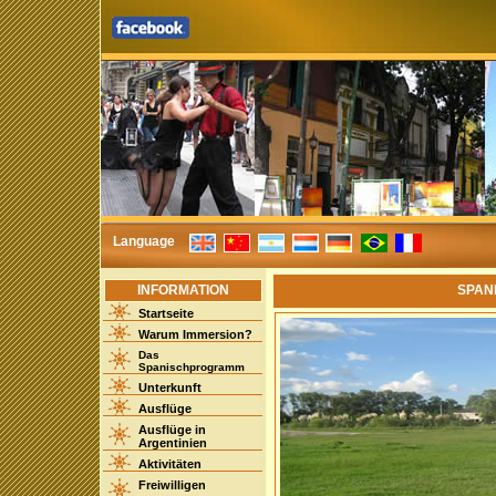
Language
INFORMATION
SPAN
Startseite
Warum Immersion?
Das
Spanischprogramm
Unterkunft
Ausflüge
Ausflüge in
Argentinien
Aktivitäten
Freiwilligen