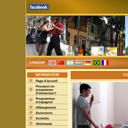
Language
INFORMATION
CO
Page d’accueil
Pourquoi un
programme
d’immersion?
Programmes
d’espagnol
Hébergement
Excursions
Activités
Volontariat