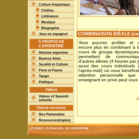
Culture hispanique
Cinéma
Littérature
Musique
Biographie
COMBINAISON IDÉALE (comb
Jeux en espagnol
À PROPOS DE
Vous pourrez profiter et 
L’ARGENTINE
encore plus en combinant à l
cours de groupe dynamiques
Histoire argentine
permettent de communiq
Buenos Aires
d’autres élèves (4 heures par j
Société et Culture
aussi des cours individuels 
Flore et Faune
l’après-midi) où vous bénéfici
attention personnelle que
Tango
enseignant en privé peut vous o
Politique
Videos
Videos of Spanish
e
schools
Outros recursos
Nos Partenaires
Ressources(ingles)
ETUDIER L’ESPAGNOL EN ARGENTINE