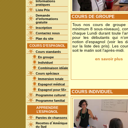
Informations
pratiques
Liste Prix
Demande
COURS DE GROUPE
d’informations
gratuite
Tous nos cours de groupe 
Inscription
minimum 8 sous-niveaux), c
chaque Lundi durant toute l’a
Contactez nous
pour les débutants qui n’o
Plan du site
notion d’espagnol (voir les d
COURS D’ESPAGNOL
sur la liste des pris). Les cou
soit le matin soit l’après-midi.
Cours standards
En groupe
en savoir plus
Individuel
Combinaison idéale
Cours spéciaux
Immersion totale
Espagnol médical
Espagnol pour 55+
COURS INDIVIDUEL
Programme culturel
Programme familial
APPRENDRE
L’ESPAGNOL
Paroles de chansons
Recettes d´Amérique
du Sud