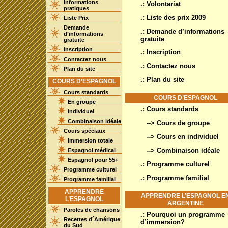
Informations
.: Volontariat
pratiques
.: Liste des prix 2009
Liste Prix
Demande
.: Demande d’informations
d’informations
gratuite
gratuite
Inscription
.: Inscription
Contactez nous
.: Contactez nous
Plan du site
.: Plan du site
COURS D’ESPAGNOL
Cours standards
COURS D’ESPAGNOL
En groupe
.: Cours standards
Individuel
Combinaison idéale
--> Cours de groupe
Cours spéciaux
--> Cours en individuel
Immersion totale
--> Combinaison idéale
Espagnol médical
Espagnol pour 55+
.: Programme culturel
Programme culturel
.: Programme familial
Programme familial
APPRENDRE
APPRENDRE L’ESPAGNOL E
L’ESPAGNOL
ARGENTINE
Paroles de chansons
.: Pourquoi un programme
Recettes d´Amérique
d’immersion?
du Sud