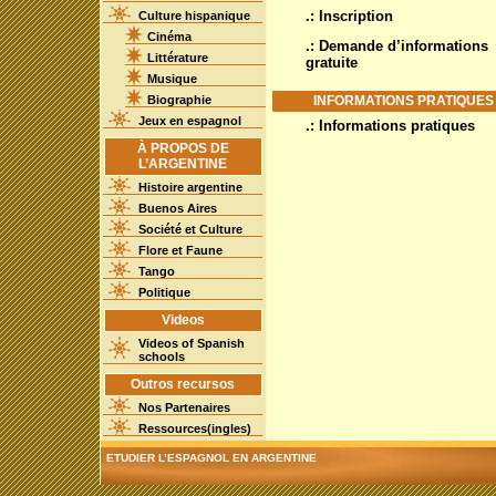
.: Inscription
Culture hispanique
Cinéma
.: Demande d’informations
Littérature
gratuite
Musique
Biographie
INFORMATIONS PRATIQUES
Jeux en espagnol
.: Informations pratiques
À PROPOS DE
L’ARGENTINE
Histoire argentine
Buenos Aires
Société et Culture
Flore et Faune
Tango
Politique
Videos
Videos of Spanish
schools
Outros recursos
Nos Partenaires
Ressources(ingles)
ETUDIER L’ESPAGNOL EN ARGENTINE