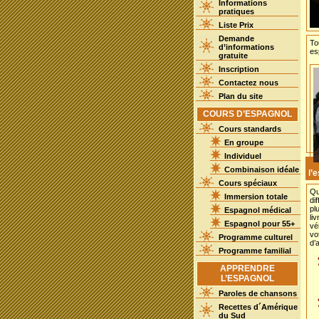
Informations
pratiques
Liste Prix
Demande
To
d’informations
es
gratuite
Inscription
Contactez nous
Plan du site
COURS D’ESPAGNOL
Cours standards
En groupe
Individuel
Combinaison idéale
l’
Cours spéciaux
Qu
Immersion totale
di
pl
Espagnol médical
li
Espagnol pour 55+
vé
vo
Programme culturel
d’
Programme familial
APPRENDRE
L’ESPAGNOL
Paroles de chansons
Recettes d´Amérique
du Sud