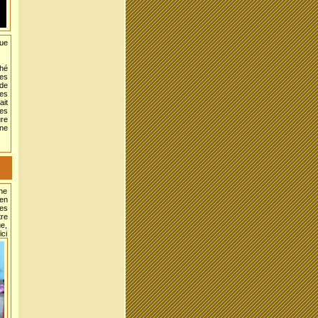
ue
ché
es
de
es
ait
es
ure
une
une
ien
les
tre
ue,
ici