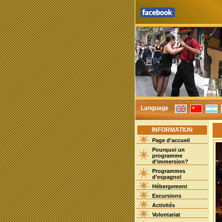
Language
INFORMATION
Page d’accueil
Pourquoi un
programme
d’immersion?
Programmes
d’espagnol
Hébergement
Excursions
Activités
Volontariat