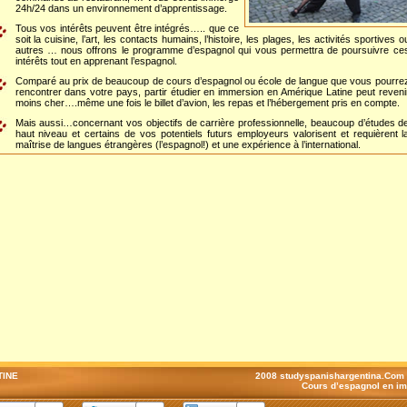
24h/24 dans un environnement d’apprentissage.
Tous vos intérêts peuvent être intégrés….. que ce
soit la cuisine, l’art, les contacts humains, l’histoire, les plages, les activités sportives o
autres … nous offrons le programme d’espagnol qui vous permettra de poursuivre ce
intérêts tout en apprenant l’espagnol.
Comparé au prix de beaucoup de cours d’espagnol ou école de langue que vous pourre
rencontrer dans votre pays, partir étudier en immersion en Amérique Latine peut reveni
moins cher….même une fois le billet d’avion, les repas et l’hébergement pris en compte.
Mais aussi…concernant vos objectifs de carrière professionnelle, beaucoup d’études d
haut niveau et certains de vos potentiels futurs employeurs valorisent et requièrent l
maîtrise de langues étrangères (l’espagnol!) et une expérience à l’international.
TINE
2008 studyspanishargentina.Com
Cours d’espagnol en im