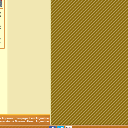
u
s
z
r
e
a
 -
Apprenez l’espagnol en Argentine
mersion à Buenos Aires, Argentine