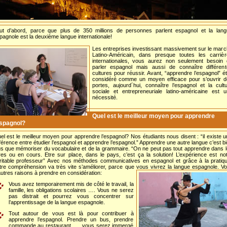
ut d’abord, parce que plus de 350 millions de personnes parlent espagnol et la lang
pagnole est la deuxième langue internationale!
Les entreprises investissant massivement sur le mar
Latino-Américain, dans presque toutes les carrièr
internationales, vous aurez non seulement besoin 
parler espagnol mais aussi de connaître différent
cultures pour réussir. Avant, “apprendre l’espagnol” ét
considéré comme un moyen efficace pour s’ouvrir d
portes, aujourd´hui, connaître l’espagnol et la cult
sociale et entrepreneuriale latino-américaine est 
nécessité.
Quel est le meilleur moyen pour apprendre
espagnol?
el est le meilleur moyen pour apprendre l’espagnol? Nos étudiants nous disent : “il existe 
fférence entre étudier l’espagnol et apprendre l’espagnol.” Apprendre une autre langue c’est b
us que mémoriser du vocabulaire et de la grammaire. “On ne peut pas tout apprendre dans 
vres ou en cours. Etre sur place, dans le pays, c’est ça la solution! L’expérience est no
ritable professeur” Avec nos méthodes communicatives en espagnol et grâce à la pratiq
tre compréhension va très vite s’améliorer, parce que vous vivrez la langue espagnole. Vo
autres raisons à prendre en considération:
Vous avez temporairement mis de côté le travail, la
famille, les obligations scolaires …. Vous ne serez
pas distrait et pourrez vous concentrer sur
l’apprentissage de la langue espagnole.
Tout autour de vous est là pour contribuer à
apprendre l’espagnol. Prendre un bus, prendre
commande au restaurant, … vous serez immergé