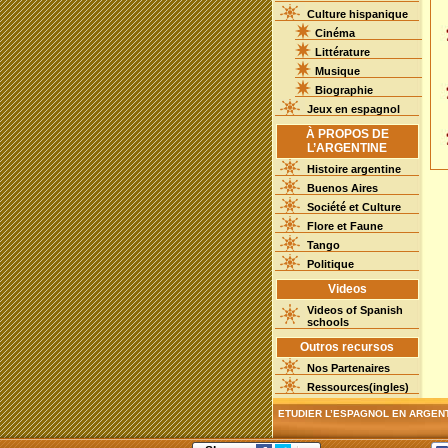
Culture hispanique
Cinéma
Littérature
Musique
Biographie
Jeux en espagnol
À PROPOS DE
L’ARGENTINE
Histoire argentine
Buenos Aires
Société et Culture
Flore et Faune
Tango
Politique
Videos
Videos of Spanish
schools
Outros recursos
Nos Partenaires
Ressources(ingles)
ETUDIER L’ESPAGNOL EN ARGEN