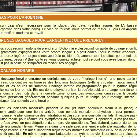
SAS POUR L’ARGENTINE
cun visa n’est nécessaire pour la plupart des pays (vérifiez auprès de l’Ambassa
Argentine dans votre pays). Le visa de touriste vous permet de rester 90 jours en Argent
ur motif de tourisme et travail.
IRE SES BAGAGES POUR L’ARGENTINE : QUE PRENDRE?
us vous recommandons de prendre un Dictionnaire d’espagnol, un guide de voyage et un li
 grammaire espagnol dans votre propre langue. Un petit cadeau pour la famille d’accueil
us serez logé est toujours très apprécié et, bien sûr, amener tout les effets personnels d
us aurez besoin. A Buenos Aires, vous pourrez acheter tout ce dont vous avez besoin donc
est pas la peine de s’inquiéter en faisant ses bagages!
ECALAGE HORAIRE
 décalage horaire entraîne un dérèglement de votre “horloge interne”, une petite partie
rveau qui contrôle les horaires des fonctions biologiques (rythme circadien), notamment 
pas et les heures de sommeil. L’horloge interne est programmée pour un rythme réguli
alternance jour et nuit. Elle est donc désynchroniser lorsqu’elle subit un changement de te
s jours et des nuits dans la nouvelle zone horaire. Les symptômes causés par le décal
raire persistent généralement pendant quelques jours: le temps pour l’horloge interne
adapter à la nouvelle zone horaire.
iter les boissons alcoolisés pendant le vol (et boire beaucoup d’eau à la place) e
commandé pour une bonne arrivée, que ce soit mentale et physique : cela permet 
mpenser le phénomène de déshydratation et d’assurer une quiétude mentale. Il n’existe pas
lution rapide pour réduire les symptômes du décalage horaire. Cependant, il est possible
ire face avec un peu d’équilibre dans notre vie quotidienne. Tout d’abord, passer du temp
extérieur pendant le jour. Même être dans une salle avec une fenêtre aide à la régulation de no
rloge interne. Il est aussi important d’ajuster vos horaires de sommeil à ceux de la vie locale
us tôt possible. En même temps que l’adaptation au rythme de vie, il est important d’essa