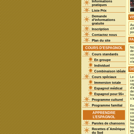
Informations
pratiques
Liste Prix
Demande
VI
d’informations
gratuite
Au
d’
Inscription
po
Contactez nous
FA
Plan du site
No
COURS D’ESPAGNOL
de
Cours standards
vo
vo
En groupe
n’
Individuel
D
Combinaison idéale
Cours spéciaux
Le
ce
Immersion totale
re
d’
Espagnol médical
de
Espagnol pour 55+
ho
s’
Programme culturel
Programme familial
Ev
re
APPRENDRE
co
so
L’ESPAGNOL
fa
Paroles de chansons
l’
ho
Recettes d´Amérique
pl
du Sud