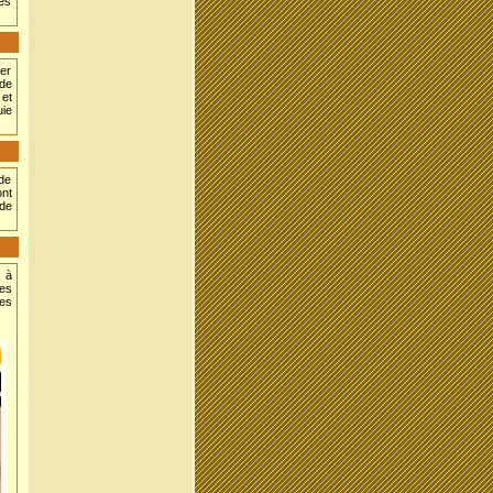
es
ver
 de
 et
uie
 de
nt
 de
s à
Les
des