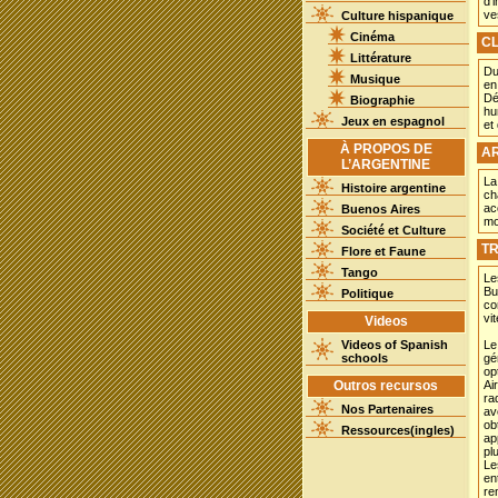
d’
ve
Culture hispanique
Cinéma
CL
Littérature
Du
Musique
en
Dé
Biographie
hu
Jeux en espagnol
et
À PROPOS DE
AR
L’ARGENTINE
La
Histoire argentine
ch
ac
Buenos Aires
mo
Société et Culture
TR
Flore et Faune
Tango
Le
Bu
Politique
co
vi
Videos
Videos of Spanish
Le
schools
gé
op
Outros recursos
Ai
ra
Nos Partenaires
av
ob
Ressources(ingles)
ap
pl
Le
en
re