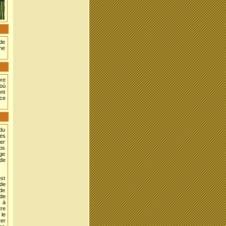
de
ine
bre
 où
ont
 ce
 du
les
er
mps
age
 de
st
de
 de
 de
s à
tre
 le
yer