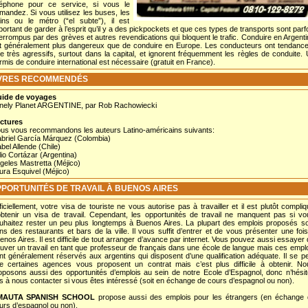
léphone pour ce service, si vous le
mandez. Si vous utilisez les buses, les
ains ou le métro (“el subte”), il est
portant de garder à l’esprit qu’il y a des pickpockets et que ces types de transports sont parf
terrompus par des grèves et autres revendications qui bloquent le trafic. Conduire en Argent
t généralement plus dangereux que de conduire en Europe. Les conducteurs ont tendance
re très agressifs, surtout dans la capital, et ignorent fréquemment les règles de conduite.
rmis de conduire international est nécessaire (gratuit en France).
IVRES RECOMMENDÉS
ide de voyages
nely Planet ARGENTINE, par Rob Rachowiecki
ctures
us vous recommandons les auteurs Latino-américains suivants:
briel García Márquez (Colombia)
abel Allende (Chile)
lio Cortázar (Argentina)
geles Mastretta (Méjico)
ura Esquivel (Méjico)
PORTUNITÉS DE TRAVAIL À BUENOS AIRES
ficiellement, votre visa de touriste ne vous autorise pas à travailler et il est plutôt compli
obtenir un visa de travail. Cependant, les opportunités de travail ne manquent pas si v
uhaitez rester un peu plus longtemps à Buenos Aires. La plupart des emplois proposés s
ns des restaurants et bars de la ville. Il vous suffit d’entrer et de vous présenter une foi
enos Aires. Il est difficile de tout arranger d’avance par internet. Vous pouvez aussi essayer
ouver un travail en tant que professeur de français dans une école de langue mais ces empl
nt généralement réservés aux argentins qui disposent d’une qualification adéquate. Il se p
e certaines agences vous proposent un contrat mais c’est plus difficile à obtenir. No
oposons aussi des opportunités d’emplois au sein de notre Ecole d’Espagnol, donc n’hési
s à nous contacter si vous êtes intéressé (soit en échange de cours d’espagnol ou non).
MAUTA SPANISH SCHOOL
propose aussi des emplois pour les étrangers (en échange 
urs d’espagnol ou non).