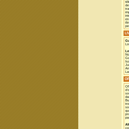
té
de
tr
im
in
es
êt
pe
L
Gu
Lo
Le
No
Ga
Is
Ju
An
La
OP
Of
d’
so
da
Bu
tr
so
qu
pr
pa
A
co