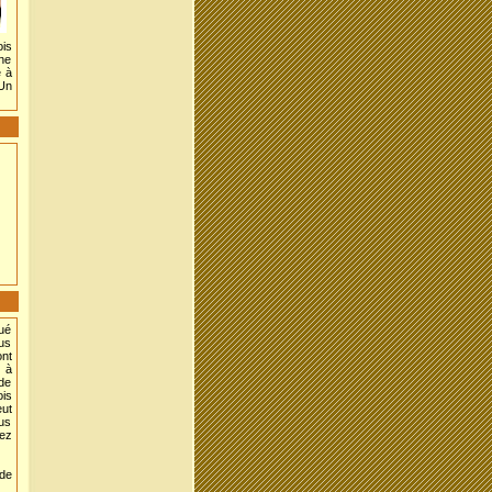
ois
ine
 à
 Un
qué
ous
ont
s à
 de
ois
eut
us
tez
de