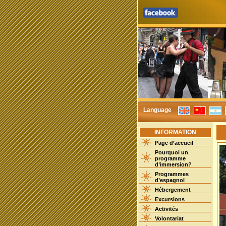
Language
INFORMATION
Page d’accueil
Pourquoi un
programme
d’immersion?
Programmes
d’espagnol
Hébergement
Excursions
Activités
Volontariat