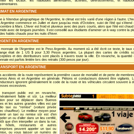
imiter les locaux: les habitudes alimentaires, activités, divertissements, et habitud
stimentaires.
IMAT EN ARGENTINE
e à l’étendue géographique de l’Argentine, le climat est très varié d’une région à l’autre. L’hi
 Argentine commence en Juillet et dure jusqu’au mois d’Octobre, suivi de l’été qui s’étend
cembre à Mars. L’hiver est froid et pluvieux avec des jours courts, alors que l’été est chaud
mide avec de longues journées. Il est conseillé aux étudiants d’amener un k-way contre la pl
 des habits chauds pour les nuits d’hiver.
GENT EN ARGENTINE
 monnaie de l’Argentine est le Peso Argentin. Au moment où a été écrit ce texte, le taux
ange était de 1 US $ pour 3,30 Pesos argentins. La plupart des cartes de crédits so
ceptées et des distributeurs sont placés à travers toute la ville. En revanche, la quantité
nnaie est parfois limitée lors des retraits (300 pesos par jour).
ANSPORT EN ARGENTINE
s accidents de la route représentent la première cause de mortalité et de perte de membre
enos Aires et en Argentine en générale. Piétons et conducteurs doivent être vigilants. 
nducteurs ignorent généralement le code de la route et les véhicules circulent souvent à 
tesses excessives.
 transport public est en revanche,
néralement fiable et sûr. La meilleur
tion pour se déplacer dans Buenos
res et les autres grandes villes est par
dio taxi ou “remise” (voiture privée
ec chauffeur). Le meilleur moyen pour
tenir un taxi ou remise sûr est d’en
peler un ou d’aller dans un lieu certifié,
utôt que d’en interpeller un dans la rue.
s hôtels, restaurants et autres
treprises peuvent appeler un taxi ou
mise, ou vous laisser un numéro de