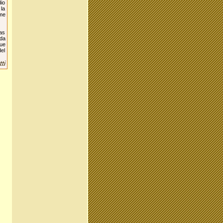
dio
 la
 me
ias
ada
que
del
ti