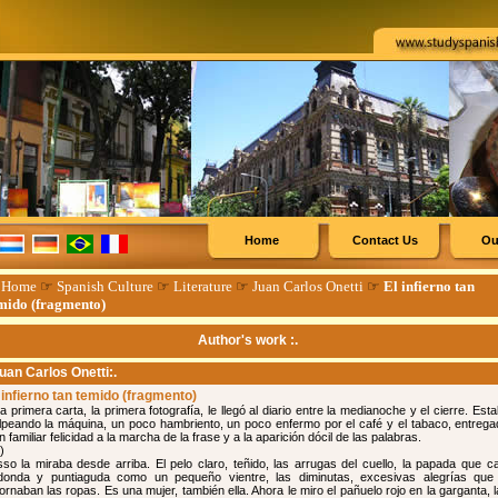
Home
Contact Us
Ou
☞
Home
☞
Spanish Culture
☞
Literature
☞
Juan Carlos Onetti
☞
El infierno tan
mido (fragmento)
Author's work :.
uan Carlos Onetti
:.
 infierno tan temido (fragmento)
La primera carta, la primera fotografía, le llegó al diario entre la medianoche y el cierre. Est
lpeando la máquina, un poco hambriento, un poco enfermo por el café y el tabaco, entreg
n familiar felicidad a la marcha de la frase y a la aparición dócil de las palabras.
.)
sso la miraba desde arriba. El pelo claro, teñido, las arrugas del cuello, la papada que c
donda y puntiaguda como un pequeño vientre, las diminutas, excesivas alegrías que 
ornaban las ropas. Es una mujer, también ella. Ahora le miro el pañuelo rojo en la garganta, 