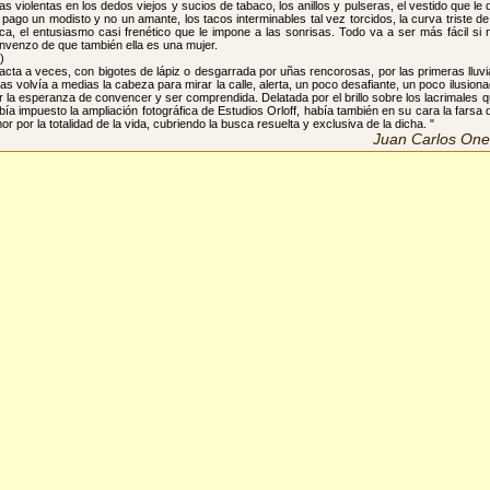
as violentas en los dedos viejos y sucios de tabaco, los anillos y pulseras, el vestido que le 
 pago un modisto y no un amante, los tacos interminables tal vez torcidos, la curva triste de
ca, el entusiasmo casi frenético que le impone a las sonrisas. Todo va a ser más fácil si
nvenzo de que también ella es una mujer.
.)
tacta a veces, con bigotes de lápiz o desgarrada por uñas rencorosas, por las primeras lluv
ras volvía a medias la cabeza para mirar la calle, alerta, un poco desafiante, un poco ilusion
r la esperanza de convencer y ser comprendida. Delatada por el brillo sobre los lacrimales 
bía impuesto la ampliación fotográfica de Estudios Orloff, había también en su cara la farsa 
or por la totalidad de la vida, cubriendo la busca resuelta y exclusiva de la dicha. "
Juan Carlos Onet