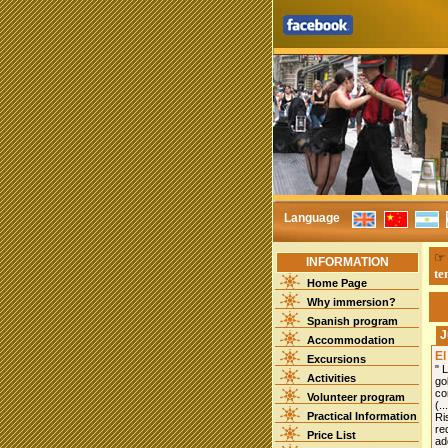
Language
INFORMATION
te
Home Page
Why immersion?
Spanish program
J
Accommodation
El
Excursions
" 
Activities
go
co
Volunteer program
(..
Practical Information
Ri
re
Price List
ad