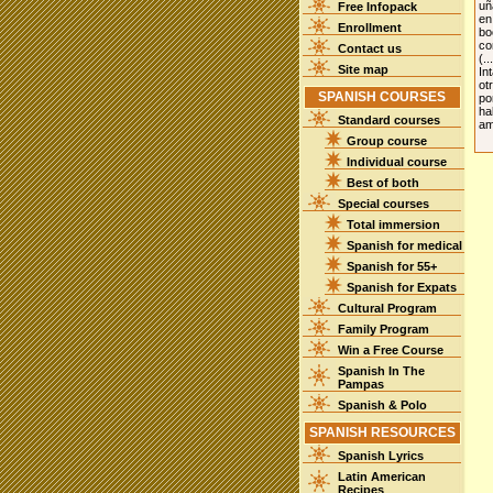
uñ
Free Infopack
en
Enrollment
bo
co
Contact us
(..
Site map
In
ot
SPANISH COURSES
po
ha
Standard courses
am
Group course
Individual course
Best of both
Special courses
Total immersion
Spanish for medical
Spanish for 55+
Spanish for Expats
Cultural Program
Family Program
Win a Free Course
Spanish In The
Pampas
Spanish & Polo
SPANISH RESOURCES
Spanish Lyrics
Latin American
Recipes