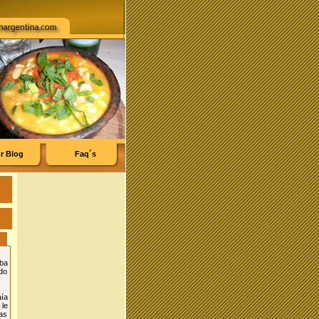
r Blog
Faq´s
aba
ado
aía
le
las