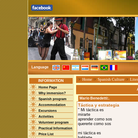
Language
☞
Home
☞
Spanish Culture
☞
Liter
INFORMATION
Home Page
Why immersion?
Mario Benedetti
:.
Spanish program
Táctica y estrategia
Accommodation
" Mi táctica es
Excursions
mirarte
Activities
aprender como sos
Volunteer program
quererte como sos
Practical Information
mi táctica es
Price List
hablarte