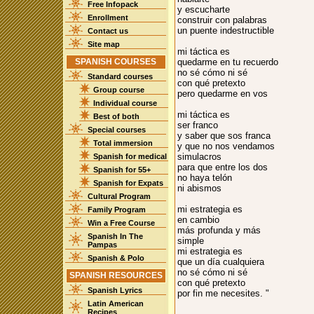
Free Infopack
y escucharte
Enrollment
construir con palabras
un puente indestructible
Contact us
Site map
mi táctica es
SPANISH COURSES
quedarme en tu recuerdo
no sé cómo ni sé
Standard courses
con qué pretexto
Group course
pero quedarme en vos
Individual course
mi táctica es
Best of both
ser franco
Special courses
y saber que sos franca
Total immersion
y que no nos vendamos
simulacros
Spanish for medical
para que entre los dos
Spanish for 55+
no haya telón
Spanish for Expats
ni abismos
Cultural Program
mi estrategia es
Family Program
en cambio
Win a Free Course
más profunda y más
Spanish In The
simple
Pampas
mi estrategia es
Spanish & Polo
que un día cualquiera
no sé cómo ni sé
SPANISH RESOURCES
con qué pretexto
Spanish Lyrics
por fin me necesites. "
Latin American
Recipes