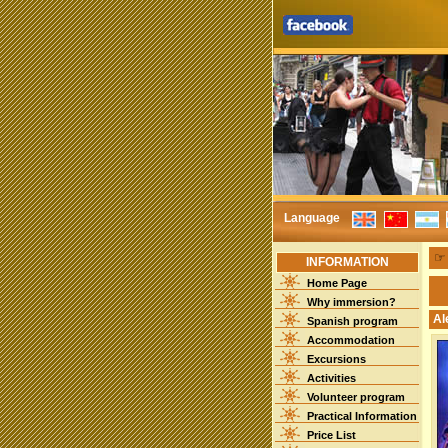
Language
INFORMATION
Home Page
Why immersion?
Al
Spanish program
Accommodation
Excursions
Activities
Volunteer program
Practical Information
Price List