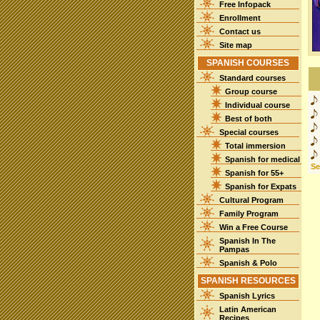
Free Infopack
Enrollment
Contact us
Site map
SPANISH COURSES
Standard courses
Group course
Individual course
Best of both
Special courses
Total immersion
Spanish for medical
See
Spanish for 55+
Spanish for Expats
Cultural Program
Family Program
Win a Free Course
Spanish In The
Pampas
Spanish & Polo
SPANISH RESOURCES
Spanish Lyrics
Latin American
Recipes