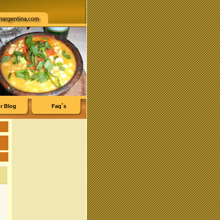
r Blog
Faq´s