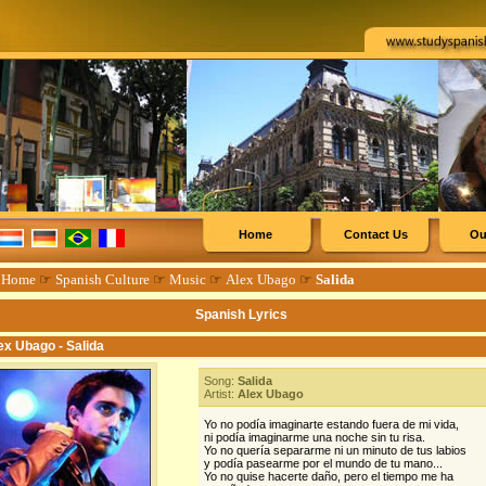
Home
Contact Us
Ou
☞
Home
☞
Spanish Culture
☞
Music
☞
Alex Ubago
☞
Salida
Spanish Lyrics
ex Ubago - Salida
Song:
Salida
Artist:
Alex Ubago
Yo no podía imaginarte estando fuera de mi vida,
ni podía imaginarme una noche sin tu risa.
Yo no quería separarme ni un minuto de tus labios
y podía pasearme por el mundo de tu mano...
Yo no quise hacerte daño, pero el tiempo me ha