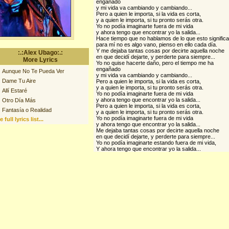
engañado
y mi vida va cambiando y cambiando...
Pero a quien le importa, si la vida es corta,
y a quien le importa, si tu pronto serás otra.
Yo no podía imaginarte fuera de mi vida
y ahora tengo que encontrar yo la salida...
Hace tiempo que no hablamos de lo que esto significa
para mí no es algo vano, pienso en ello cada día.
Y me dejaba tantas cosas por decirte aquella noche
:.:Alex Ubago:.:
en que decidí dejarte, y perderte para siempre...
More Lyrics
Yo no quise hacerte daño, pero el tiempo me ha
engañado
Aunque No Te Pueda Ver
y mi vida va cambiando y cambiando...
Dame Tu Aire
Pero a quien le importa, si la vida es corta,
y a quien le importa, si tu pronto serás otra.
Allí Estaré
Yo no podía imaginarte fuera de mi vida
y ahora tengo que encontrar yo la salida...
Otro Día Más
Pero a quien le importa, si la vida es corta,
Fantasía o Realidad
y a quien le importa, si tu pronto serás otra.
Yo no podía imaginarte fuera de mi vida
 full lyrics list...
y ahora tengo que encontrar yo la salida...
Me dejaba tantas cosas por decirte aquella noche
en que decidí dejarte, y perderte para siempre...
Yo no podía imaginarte estando fuera de mi vida,
Y ahora tengo que encontrar yo la salida...