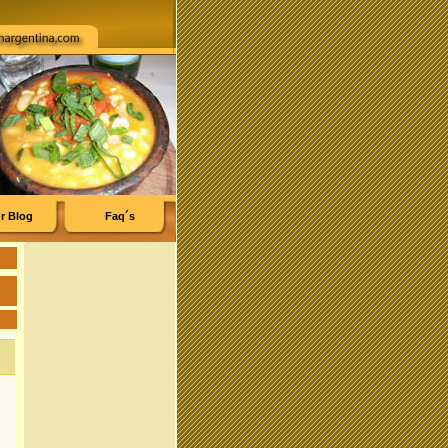
r Blog
Faq´s