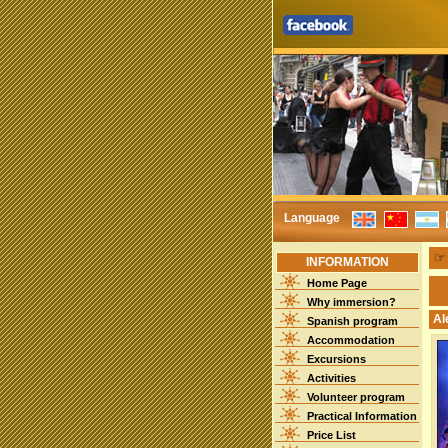
Language
INFORMATION
Home Page
Why immersion?
Al
Spanish program
Accommodation
Excursions
Activities
Volunteer program
Practical Information
Price List