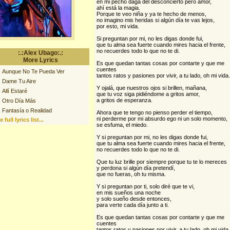
en mi pecho daga del desconcierto pero amor,
ahí está la magia.
Porque te veo niña y ya te hecho de menos,
no imagino mis heridas si algún día te vas lejos,
por esto, mi vida.
Si preguntan por mi, no les digas donde fui,
que tu alma sea fuerte cuando mires hacia el frente,
no recuerdes todo lo que no te di.
:.:Alex Ubago:.:
More Lyrics
Es que quedan tantas cosas por contarte y que me
cuentes
Aunque No Te Pueda Ver
tantos ratos y pasiones por vivir, a tu lado, oh mi vida.
Dame Tu Aire
Y ojalá, que nuestros ojos si brillen, mañana,
Allí Estaré
que tu voz siga pidiéndome a gritos amor,
a gritos de esperanza.
Otro Día Más
Fantasía o Realidad
Ahora que te tengo no pienso perder el tiempo,
ni perderme por mi absurdo ego ni un solo momento,
 full lyrics list...
se esfuma, el miedo.
Y si preguntan por mi, no les digas donde fui,
que tu alma sea fuerte cuando mires hacia el frente,
no recuerdes todo lo que no te di.
Que tu luz brille por siempre porque tu te lo mereces
y perdona si algún día pretendí,
que no fueras, oh tu misma.
Y si preguntan por ti, solo diré que te vi,
en mis sueños una noche
y solo sueño desde entonces,
para verte cada día junto a ti.
Es que quedan tantas cosas por contarte y que me
cuentes
tantos ratos y pasiones por vivir, a tu lado, oh mi vida.