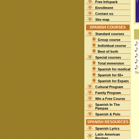
Free Infopack
Enrollment
Contact us
Site map
SPANISH COURSES
Standard courses
Group course
Individual course
Best of both
Special courses
Total immersion
Spanish for medical
See
Spanish for 55+
Spanish for Expats
Cultural Program
Family Program
Win a Free Course
Spanish In The
Pampas
Spanish & Polo
SPANISH RESOURCES
Spanish Lyrics
Latin American
Recipes