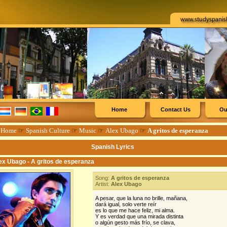
Home
Contact Us
Ou
☞
Home
☞
Spanish Culture
☞
Music
☞
Alex Ubago
☞
A gritos de esperanza
Spanish Lyrics
ex Ubago - A gritos de esperanza
Song:
A gritos de esperanza
Artist:
Alex Ubago
A pesar, que la luna no brille, mañana,
dará igual, solo verte reír
es lo que me hace feliz, mi alma.
Y es verdad que una mirada distinta
o algún gesto más frío, se clava,