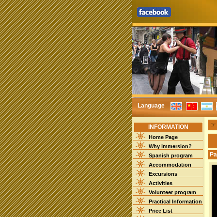
Language
INFORMATION
Home Page
Why immersion?
Pa
Spanish program
Accommodation
Excursions
Activities
Volunteer program
Practical Information
Price List