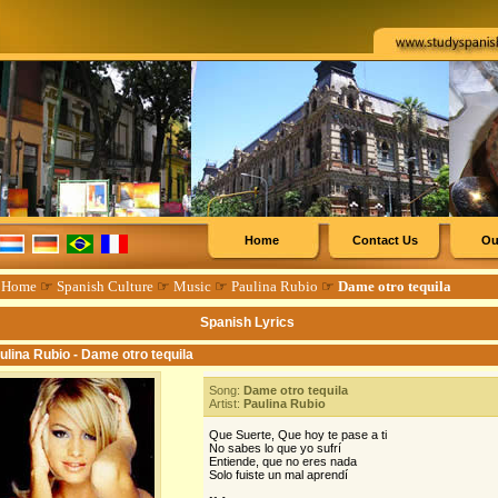
Home
Contact Us
Ou
☞
Home
☞
Spanish Culture
☞
Music
☞
Paulina Rubio
☞
Dame otro tequila
Spanish Lyrics
ulina Rubio - Dame otro tequila
Song:
Dame otro tequila
Artist:
Paulina Rubio
Que Suerte, Que hoy te pase a ti
No sabes lo que yo sufrí
Entiende, que no eres nada
Solo fuiste un mal aprendí