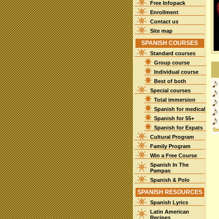
Free Infopack
Enrollment
Contact us
Site map
SPANISH COURSES
Standard courses
Group course
Individual course
Best of both
Special courses
Total immersion
Spanish for medical
Spanish for 55+
Spanish for Expats
See
Cultural Program
Family Program
Win a Free Course
Spanish In The
Pampas
Spanish & Polo
SPANISH RESOURCES
Spanish Lyrics
Latin American
Recipes