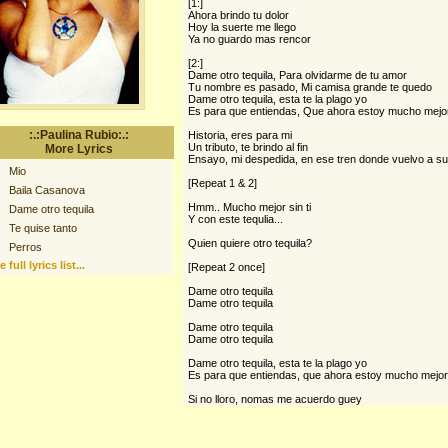
[1:]
Ahora brindo tu dolor
Hoy la suerte me llego
Ya no guardo mas rencor
[2:]
Dame otro tequila, Para olvidarme de tu amor
Tu nombre es pasado, Mi camisa grande te quedo
Dame otro tequila, esta te la plago yo
Es para que entiendas, Que ahora estoy mucho mejo
:.:Paulina Rubio:.:
Historia, eres para mi
Un tributo, te brindo al fin
More Lyrics
Ensayo, mi despedida, en ese tren donde vuelvo a su
Mio
[Repeat 1 & 2]
Baila Casanova
Hmm.. Mucho mejor sin ti
Dame otro tequila
Y con este tequlia...
Te quise tanto
Quien quiere otro tequila?
Perros
 full lyrics list...
[Repeat 2 once]
Dame otro tequila
Dame otro tequila
Dame otro tequila
Dame otro tequila
Dame otro tequila, esta te la plago yo
Es para que entiendas, que ahora estoy mucho mejor
Si no lloro, nomas me acuerdo guey