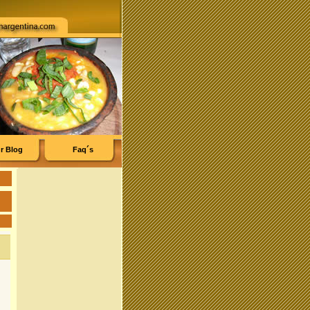
r Blog
Faq´s