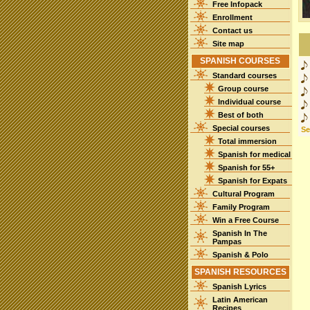
Free Infopack
Enrollment
Contact us
Site map
SPANISH COURSES
Standard courses
Group course
Individual course
Best of both
Special courses
See
Total immersion
Spanish for medical
Spanish for 55+
Spanish for Expats
Cultural Program
Family Program
Win a Free Course
Spanish In The
Pampas
Spanish & Polo
SPANISH RESOURCES
Spanish Lyrics
Latin American
Recipes