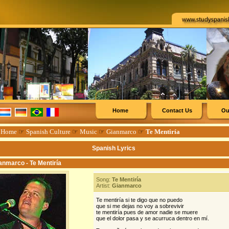
Home
Contact Us
Ou
☞
Home
☞
Spanish Culture
☞
Music
☞
Gianmarco
☞
Te Mentiría
Spanish Lyrics
anmarco - Te Mentiría
Song:
Te Mentiría
Artist:
Gianmarco
Te mentiría si te digo que no puedo
que si me dejas no voy a sobrevivir
te mentiría pues de amor nadie se muere
que el dolor pasa y se acurruca dentro en mí.