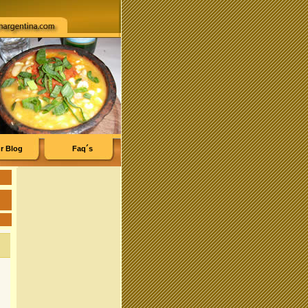
r Blog
Faq´s