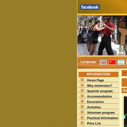
Language
INFORMATION
Home Page
Why immersion?
Gi
Spanish program
Accommodation
Excursions
Activities
Volunteer program
Practical Information
Price List