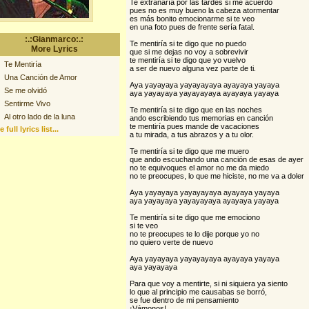
Te extrañaría por las tardes si me acuerdo
pues no es muy bueno la cabeza atormentar
es más bonito emocionarme si te veo
en una foto pues de frente sería fatal.
:.:Gianmarco:.:
Te mentiría si te digo que no puedo
More Lyrics
que si me dejas no voy a sobrevivir
te mentiría si te digo que yo vuelvo
Te Mentiría
a ser de nuevo alguna vez parte de ti.
Una Canción de Amor
Aya yayayaya yayayayaya ayayaya yayaya
Se me olvidó
aya yayayaya yayayayaya ayayaya yayaya
Sentirme Vivo
Te mentiría si te digo que en las noches
Al otro lado de la luna
ando escribiendo tus memorias en canción
te mentiría pues mande de vacaciones
 full lyrics list...
a tu mirada, a tus abrazos y a tu olor.
Te mentiría si te digo que me muero
que ando escuchando una canción de esas de ayer
no te equivoques el amor no me da miedo
no te preocupes, lo que me hiciste, no me va a doler
Aya yayayaya yayayayaya ayayaya yayaya
aya yayayaya yayayayaya ayayaya yayaya
Te mentiría si te digo que me emociono
si te veo
no te preocupes te lo dije porque yo no
no quiero verte de nuevo
Aya yayayaya yayayayaya ayayaya yayaya
aya yayayaya
Para que voy a mentirte, si ni siquiera ya siento
lo que al principio me causabas se borró,
se fue dentro de mi pensamiento
¡Vámonos!