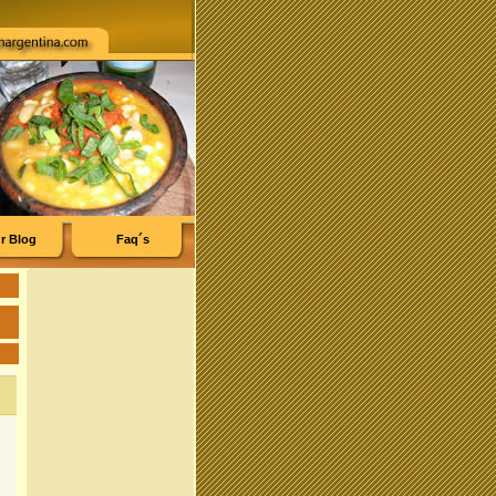
r Blog
Faq´s