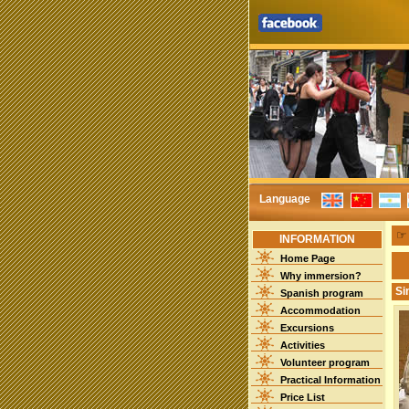
Language
INFORMATION
Home Page
Why immersion?
Si
Spanish program
Accommodation
Excursions
Activities
Volunteer program
Practical Information
Price List