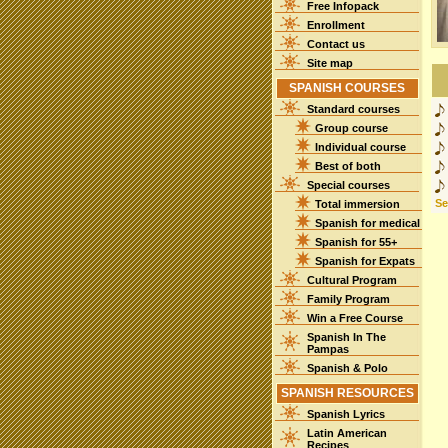
Free Infopack
Enrollment
Contact us
Site map
SPANISH COURSES
Standard courses
Group course
Individual course
Best of both
Special courses
See
Total immersion
Spanish for medical
Spanish for 55+
Spanish for Expats
Cultural Program
Family Program
Win a Free Course
Spanish In The
Pampas
Spanish & Polo
SPANISH RESOURCES
Spanish Lyrics
Latin American
Recipes