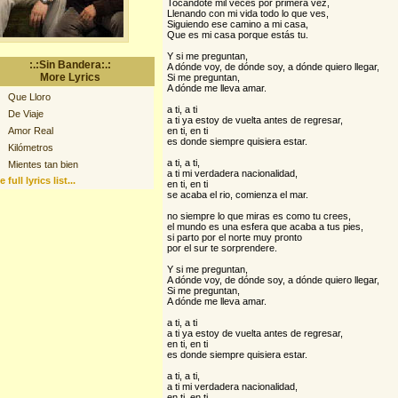
Tocándote mil veces por primera vez,
Llenando con mi vida todo lo que ves,
Siguiendo ese camino a mi casa,
Que es mi casa porque estás tu.
Y si me preguntan,
:.:Sin Bandera:.:
A dónde voy, de dónde soy, a dónde quiero llegar,
More Lyrics
Si me preguntan,
A dónde me lleva amar.
Que Lloro
a ti, a ti
De Viaje
a ti ya estoy de vuelta antes de regresar,
Amor Real
en ti, en ti
es donde siempre quisiera estar.
Kilómetros
a ti, a ti,
Mientes tan bien
a ti mi verdadera nacionalidad,
 full lyrics list...
en ti, en ti
se acaba el rio, comienza el mar.
no siempre lo que miras es como tu crees,
el mundo es una esfera que acaba a tus pies,
si parto por el norte muy pronto
por el sur te sorprendere.
Y si me preguntan,
A dónde voy, de dónde soy, a dónde quiero llegar,
Si me preguntan,
A dónde me lleva amar.
a ti, a ti
a ti ya estoy de vuelta antes de regresar,
en ti, en ti
es donde siempre quisiera estar.
a ti, a ti,
a ti mi verdadera nacionalidad,
en ti, en ti