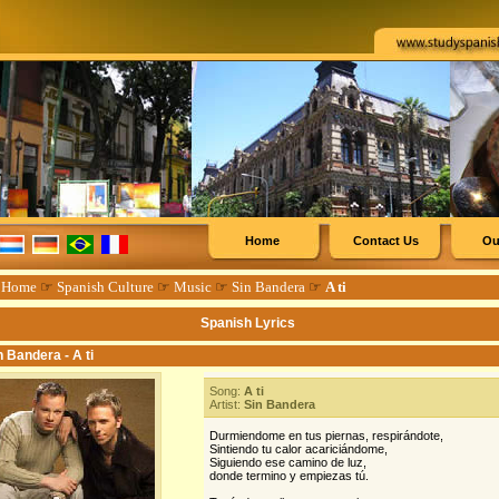
Home
Contact Us
Ou
☞
Home
☞
Spanish Culture
☞
Music
☞
Sin Bandera
☞
A ti
Spanish Lyrics
n Bandera - A ti
Song:
A ti
Artist:
Sin Bandera
Durmiendome en tus piernas, respirándote,
Sintiendo tu calor acariciándome,
Siguiendo ese camino de luz,
donde termino y empiezas tú.