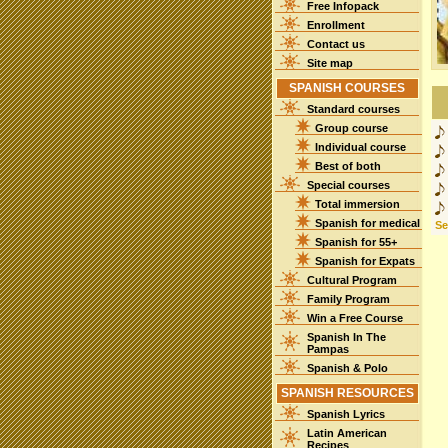
Free Infopack
Enrollment
Contact us
Site map
SPANISH COURSES
Standard courses
Group course
Individual course
Best of both
Special courses
Total immersion
Spanish for medical
See
Spanish for 55+
Spanish for Expats
Cultural Program
Family Program
Win a Free Course
Spanish In The
Pampas
Spanish & Polo
SPANISH RESOURCES
Spanish Lyrics
Latin American
Recipes