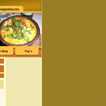
r Blog
Faq´s