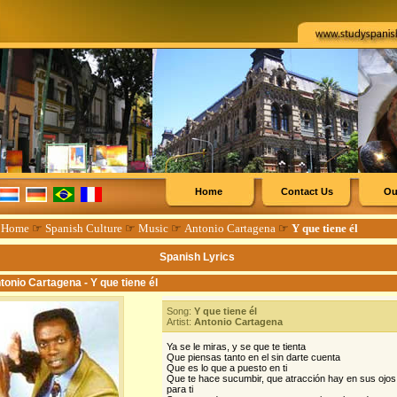
Home
Contact Us
Ou
☞
Home
☞
Spanish Culture
☞
Music
☞
Antonio Cartagena
☞
Y que tiene él
Spanish Lyrics
tonio Cartagena - Y que tiene él
Song:
Y que tiene él
Artist:
Antonio Cartagena
Ya se le miras, y se que te tienta
Que piensas tanto en el sin darte cuenta
Que es lo que a puesto en ti
Que te hace sucumbir, que atracción hay en sus ojos
para ti