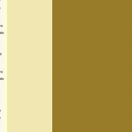
r
e
ra
ido
d
ra
ido
e
o