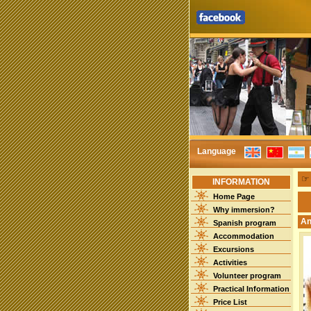
Language
INFORMATION
Home Page
Why immersion?
An
Spanish program
Accommodation
Excursions
Activities
Volunteer program
Practical Information
Price List