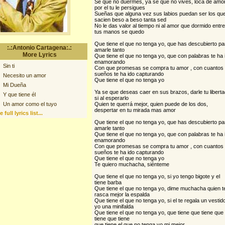
Se que no duermes, ya se que no vives, loca de amo
por el tu le persigues
Sueñas que alguna vez sus labios puedan ser los qu
sacien beso a beso tanta sed
No le das valor al tiempo ni al amor que dormido entre
tus manos se quedo
Que tiene el que no tenga yo, que has descubierto pa
:.:Antonio Cartagena:.:
amarle tanto
More Lyrics
Que tiene el que no tenga yo, que con palabras te ha 
enamorando
Sin ti
Con que promesas se compra tu amor , con cuantos
sueños te ha ido capturando
Necesito un amor
Que tiene el que no tenga yo
Mi Dueña
Ya se que deseas caer en sus brazos, darle tu liberta
Y que tiene él
si al esperarlo
Un amor como el tuyo
Quien te querrá mejor, quien puede de los dos,
despertar en tu mirada mas amor
 full lyrics list...
Que tiene el que no tenga yo, que has descubierto pa
amarle tanto
Que tiene el que no tenga yo, que con palabras te ha 
enamorando
Con que promesas se compra tu amor , con cuantos
sueños te ha ido capturando
Que tiene el que no tenga yo
Te quiero muchacha, siénteme
Que tiene el que no tenga yo, si yo tengo bigote y el
tiene barba
Que tiene el que no tenga yo, dime muchacha quien t
rasca mejor la espalda
Que tiene el que no tenga yo, si el te regala un vestid
yo una minifalda
Que tiene el que no tenga yo, que tiene que tiene que
tiene que tiene
que tiene el que no tenga yo mi mejor