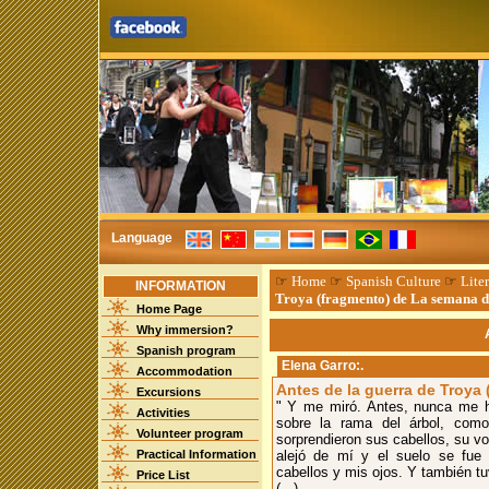
Language
☞
Home
☞
Spanish Culture
☞
Liter
INFORMATION
Troya (fragmento) de La semana d
Home Page
Why immersion?
Spanish program
Elena Garro
:.
Accommodation
Antes de la guerra de Troya
Excursions
" Y me miró. Antes, nunca me h
Activities
sobre la rama del árbol, com
Volunteer program
sorprendieron sus cabellos, su voz
Practical Information
alejó de mí y el suelo se fue
cabellos y mis ojos. Y también tu
Price List
(...)