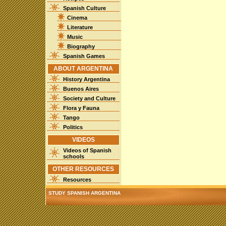
Spanish Culture
Cinema
Literature
Music
Biography
Spanish Games
ABOUT ARGENTINA
History Argentina
Buenos Aires
Society and Culture
Flora y Fauna
Tango
Politics
VIDEOS
Videos of Spanish
schools
OTHER RESOURCES
Resources
STUDY SPANISH ARGENTINA