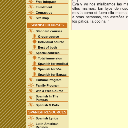
Free Infopack
Eva y yo nos mirábamos las mano
Enrollment
ellos mismos, tan lejos de noso
movía como si fuera ella misma
Contact us
a otras personas, tan extrañas 
Site map
los patios, la cocina. "
SPANISH COURSES
Standard courses
Group course
Individual course
Best of both
Special courses
Total immersion
Spanish for medical
Spanish for 55+
Spanish for Expats
Cultural Program
Family Program
Win a Free Course
Spanish In The
Pampas
Spanish & Polo
SPANISH RESOURCES
Spanish Lyrics
Latin American
Recipes