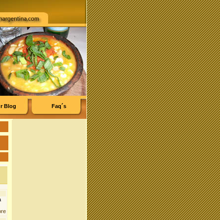
r Blog
Faq´s
a
ore