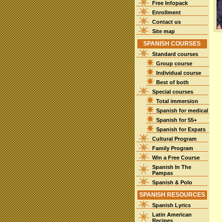
Free Infopack
Enrollment
Contact us
Site map
SPANISH COURSES
Standard courses
Group course
Individual course
Best of both
Special courses
Total immersion
Spanish for medical
Spanish for 55+
Spanish for Expats
Cultural Program
Family Program
Win a Free Course
Spanish In The
Pampas
Spanish & Polo
SPANISH RESOURCES
Spanish Lyrics
Latin American
Recipes