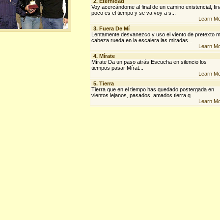
2.
Eternidad
Voy acercándome al final de un camino existencial, fin
poco es el tiempo y se va voy a s...
Learn M
3.
Fuera De Mí
Lentamente desvanezco y uso el viento de pretexto m
cabeza rueda en la escalera las miradas...
Learn M
4.
Mírate
Mírate Da un paso atrás Escucha en silencio los
tiempos pasar Mírat...
Learn M
5.
Tierra
Tierra que en el tiempo has quedado postergada en
vientos lejanos, pasados, amados tierra q...
Learn M