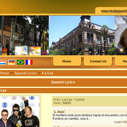
Home
Contact Us
Ou
☞
Home
☞
Spanish Lyrics
☞
La Ley
Spanish Lyrics
 Ley
Artist:
La Ley ~ Lyrics
Visits:
32616
1.
Aquí
El hombre está acercándose hacia el encuentro con l
frontera un cambio, una d...
Learn M