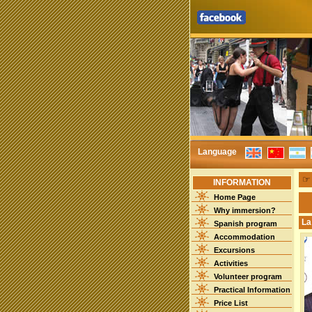
Language
INFORMATION
Home Page
Why immersion?
La
Spanish program
Accommodation
Excursions
Activities
Volunteer program
Practical Information
Price List