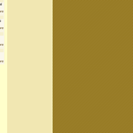
al
ore
i
ore
ore
ore