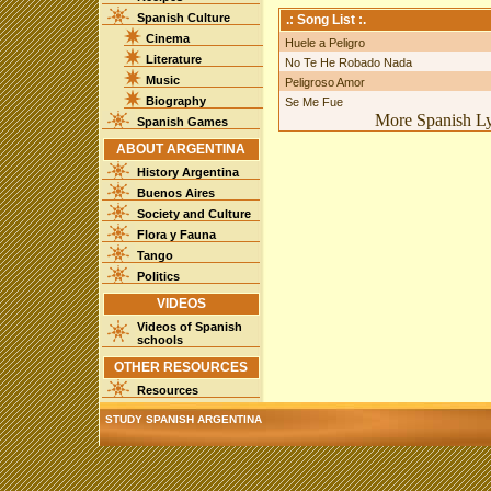
Spanish Culture
.: Song List :.
Cinema
Huele a Peligro
Literature
No Te He Robado Nada
Music
Peligroso Amor
Biography
Se Me Fue
More Spanish Lyr
Spanish Games
ABOUT ARGENTINA
History Argentina
Buenos Aires
Society and Culture
Flora y Fauna
Tango
Politics
VIDEOS
Videos of Spanish
schools
OTHER RESOURCES
Resources
STUDY SPANISH ARGENTINA