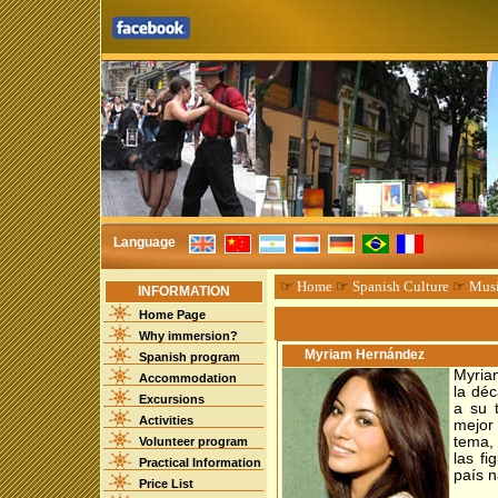
Language
☞
Home
☞
Spanish Culture
☞
Mus
INFORMATION
Home Page
Why immersion?
Myriam Hernández
Spanish program
Myria
Accommodation
la déc
Excursions
a su 
Activities
mejor
tema,
Volunteer program
las f
Practical Information
país n
Price List