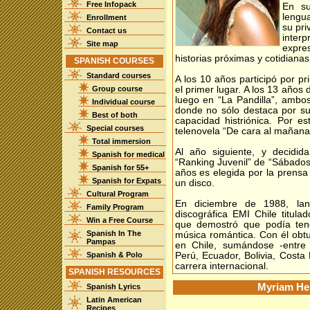
Free Infopack
En su
lengu
Enrollment
su pri
Contact us
inter
Site map
expres
historias próximas y cotidianas
SPANISH COURSES
Standard courses
A los 10 años participó por pr
Group course
el primer lugar. A los 13 años
luego en “La Pandilla”, ambos
Individual course
donde no sólo destaca por su
Best of both
capacidad histriónica. Por es
Special courses
telenovela “De cara al mañana”
Total immersion
Al año siguiente, y decidid
Spanish for medical
“Ranking Juvenil” de “Sábados
Spanish for 55+
años es elegida por la prensa 
Spanish for Expats
un disco.
Cultural Program
En diciembre de 1988, la
Family Program
discográfica EMI Chile titul
Win a Free Course
que demostró que podía tene
Spanish In The
música romántica. Con él obt
Pampas
en Chile, sumándose -entre 
Spanish & Polo
Perú, Ecuador, Bolivia, Costa
carrera internacional.
SPANISH RESOURCES
Myriam He
Spanish Lyrics
Latin American
Recipes