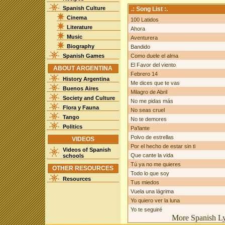
Spanish Culture
.: Song List :.
Cinema
100 Latidos
Literature
Ahora
Music
Aventurera
Biography
Bandido
Spanish Games
Como duele el alma
El Favor del viento
ABOUT ARGENTINA
Febrero 14
History Argentina
Me dices que te vas
Buenos Aires
Milagro de Abril
Society and Culture
No me pidas más
Flora y Fauna
No seas cruel
Tango
No te demores
Politics
Pa'lante
Polvo de estrellas
VIDEOS
Por el hecho de estar sin ti
Videos of Spanish
Que cante la vida
schools
Tú ya no me quieres
OTHER RESOURCES
Todo lo que soy
Resources
Tus miedos
Vuela una lágrima
Yo quiero ver la luna
Yo te seguiré
More Spanish Lyr