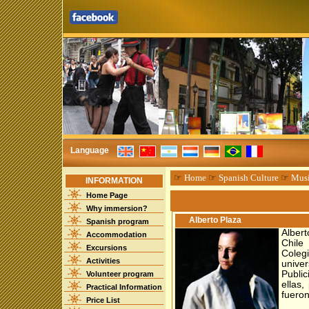
Language
☞
Home
☞
Spanish Culture
☞
Mus
INFORMATION
Home Page
Why immersion?
Alberto Plaza
Spanish program
Albert
Accommodation
Chile
Excursions
Coleg
Activities
unive
Publi
Volunteer program
ellas
Practical Information
fueron
Price List