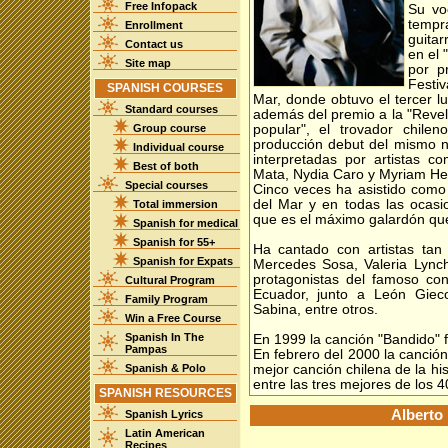
Free Infopack
Su vo
tempr
Enrollment
guitar
Contact us
en el 
Site map
por p
Festiv
SPANISH COURSES
Mar, donde obtuvo el tercer 
Standard courses
además del premio a la "Revel
Group course
popular", el trovador chile
producción debut del mismo 
Individual course
interpretadas por artistas c
Best of both
Mata, Nydia Caro y Myriam He
Special courses
Cinco veces ha asistido como a
del Mar y en todas las ocasi
Total immersion
que es el máximo galardón que 
Spanish for medical
Spanish for 55+
Ha cantado con artistas tan
Spanish for Expats
Mercedes Sosa, Valeria Lynch,
protagonistas del famoso con
Cultural Program
Ecuador, junto a León Gieco
Family Program
Sabina, entre otros.
Win a Free Course
Spanish In The
En 1999 la canción "Bandido" 
Pampas
En febrero del 2000 la canción
Spanish & Polo
mejor canción chilena de la his
entre las tres mejores de los 
SPANISH RESOURCES
Alberto 
Spanish Lyrics
Latin American
Recipes