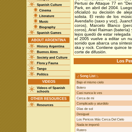
Pertusi de Attaque 77 en "Des
Spanish Culture
Park, en abril del 2004. Lueg
Cinema
oficializó su decisión de ale
Literature
solista. El resto de los mús
Avendaño (saxo y voz), Juanchi
Music
coros), Marcelo Blanco (per
Biography
coros), Ariel Raiman (batería) 
Spanish Games
lejos quedó de estar relegada 
el 2005 vuelve a editar un n
ABOUT ARGENTINA
sonido que abarca una síntesis
History Argentina
ska y rock. Contiene quince te
corte de difusión.
Buenos Aires
Society and Culture
Los Per
Flora y Fauna
Tango
Politics
.: Song List :.
VIDEOS
Bajo el mismo cielo
Bolero
Videos of Spanish
schools
Casi nunca lo ves
Cerca de mi
OTHER RESOURCES
Complicado y aturdido
Resources
Días de sol
Desigual
Los Pericos Más Cerca Del Cielo
Nada te importó
Rutero