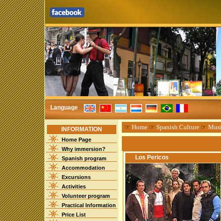
Language
☞
Home
☞
Spanish Culture
☞
Mus
INFORMATION
Home Page
Why immersion?
Los Pericos
Spanish program
Accommodation
Excursions
Activities
Volunteer program
Practical Information
Price List