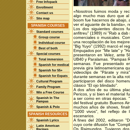
Free Infopack
Enrollment
«Nosotros fuimos moda y rec
Contact us
algo mucho mas duro que al r
Site map
boom fue hacernos de abajo, 
ver el aguante de la banda», r
SPANISH COURSES
Los dos siguientes discos f
Standard courses
anfitreu" (1989) ni "Rab a dab 
Group course
comerciales o musicales. Com
una recopilación de los mejore
Individual course
"Big Yuyo" (1992) marcó el reg
Best of both
Empujados por "Me late" y "H
Special courses
presentaron en Velez, ante 5
UB40 y Paralamas. "Pampas Re
Total immersion
semanas. Fue presentado en
Spanish for medical
previa gira latinoamericana 
Spanish for 55+
videoclips de "Párate y mir
Spanish for Expats
durante semanas en la alta rot
participaron del disco homen
Cultural Program
clásico "El ojo blindado".
Family Program
A dos años de su última plac
Win a Free Course
Pericos, y si bien el material 
Spanish In The
a ser como en otras épocas. "
Pampas
del festival gratuito Buenos Ai
Spanish & Polo
muchos años de shows, finalm
"1000 vivos", fiel reflejo d
SPANISH RESOURCES
escenarios.
A fines del 2002, editaron "
Spanish Lyrics
cuyo corte difusión fue "Compl
Latin American
Os Raimundos. Tuvieron dos 
Recipes