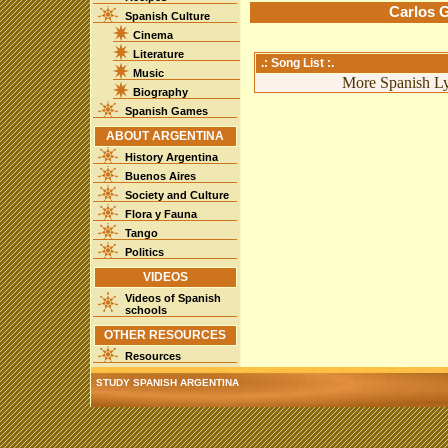
Carlos G
Spanish Culture
Cinema
Literature
.: Song List :.
Music
More Spanish Lyr
Biography
Spanish Games
ABOUT ARGENTINA
History Argentina
Buenos Aires
Society and Culture
Flora y Fauna
Tango
Politics
VIDEOS
Videos of Spanish
schools
OTHER RESOURCES
Resources
STUDY SPANISH ARGENTINA