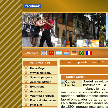
Language
☞
Home
☞
Spanish Culture
☞
Mus
INFORMATION
Home Page
Why immersion?
Carlos Gardel
Spanish program
Gardel revoluc
Accommodation
instrumental a
Excursions
melancolía de
Activities
machismo, y los detalles y l
apodado cariñosamente como C
Volunteer program
fue el embajador de tango an
Practical Information
La historia dice que Gardel na
Price List
de 1890, aunque esto genera