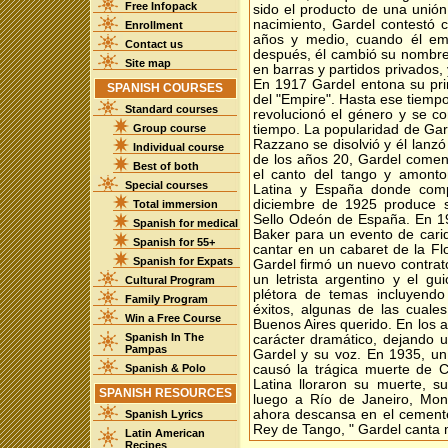
Free Infopack
sido el producto de una unión
nacimiento, Gardel contestó 
Enrollment
años y medio, cuando él em
Contact us
después, él cambió su nombre
Site map
en barras y partidos privados
En 1917 Gardel entona su prim
SPANISH COURSES
del "Empire". Hasta ese tiempo
Standard courses
revolucionó el género y se co
Group course
tiempo. La popularidad de Gar
Razzano se disolvió y él lanz
Individual course
de los años 20, Gardel comen
Best of both
el canto del tango y amonto
Special courses
Latina y España donde com
diciembre de 1925 produce s
Total immersion
Sello Odeón de España. En 19
Spanish for medical
Baker para un evento de cari
Spanish for 55+
cantar en un cabaret de la Fl
Spanish for Expats
Gardel firmó un nuevo contra
un letrista argentino y el gu
Cultural Program
plétora de temas incluyendo 
Family Program
éxitos, algunas de las cuale
Win a Free Course
Buenos Aires querido. En los 
Spanish In The
carácter dramático, dejando 
Pampas
Gardel y su voz. En 1935, un
Spanish & Polo
causó la trágica muerte de C
Latina lloraron su muerte, 
SPANISH RESOURCES
luego a Río de Janeiro, Mont
ahora descansa en el cemente
Spanish Lyrics
Rey de Tango, " Gardel canta 
Latin American
Recipes