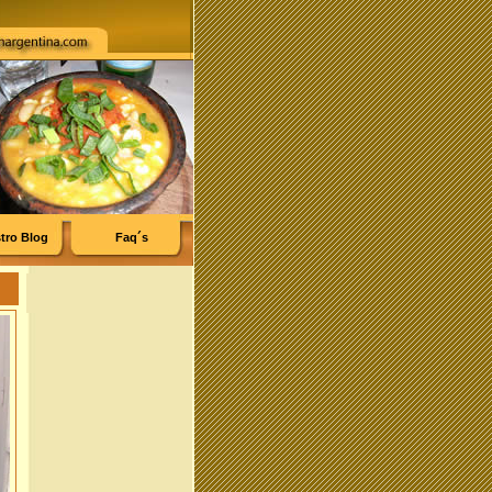
tro Blog
Faq´s