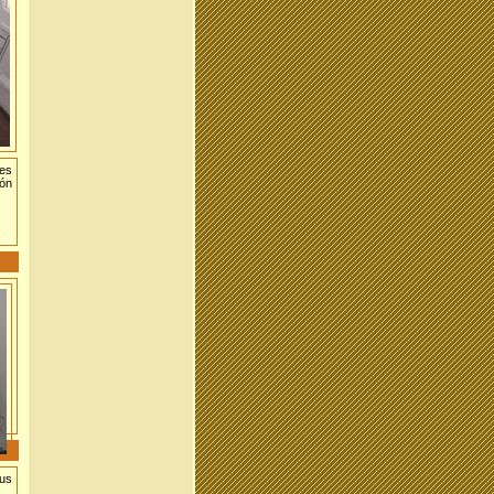
es
ión
us