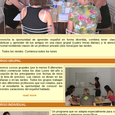
rovecha la oportunidad de aprender español en forma divertida, combina tener clas
námicas y aprender de tus amigos en una clase grupal (cuatro horas diarias) y la atenc
rsonal recibiendo clases de un profesor privado (dos horas)por las tardes.
Todos los niveles. Comienza todos los lunes
URSO GRUPAL
estros cursos grupales (por lo menos 8 diferentes
veles) comienzan todos los días Lunes del año a
cepción de los principiantes (ver fechas de inicio
 la lista de precios). Las clases se dictan en las
ñanas o en las tardes. Todos los grupos trabajan
n dos diferentes profesores que son rotados, para
r al estudiante la oportunidad de conocer las
ferentes variaciones del español hablado.
read more
RSO INDIVIDUAL
Un programa que se adapta especialmente para s
necesidades e intereses específicos.