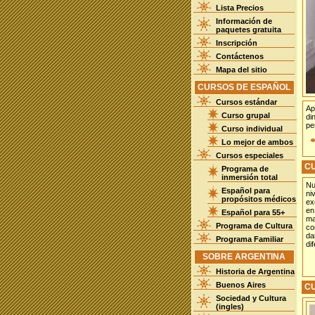
Lista Precios
Información de
paquetes gratuita
Inscripción
Contáctenos
Mapa del sitio
CURSOS DE ESPAÑOL
Cursos estándar
Ap
Curso grupal
di
pe
Curso individual
Lo mejor de ambos
Cursos especiales
C
Programa de
inmersión total
Nu
Español para
ni
propósitos médicos
ex
en
Español para 55+
ma
Programa de Cultura
co
da
Programa Familiar
di
SOBRE ARGENTINA
Historia de Argentina
Buenos Aires
CU
Sociedad y Cultura
(ingles)