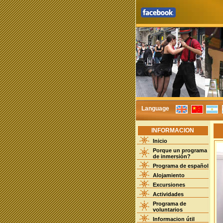
Language
INFORMACION
Inicio
Porque un programa
de inmersión?
Programa de español
Alojamiento
Excursiones
Actividades
Programa de
voluntarios
Informacion útil